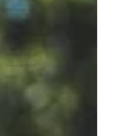
Geburtsbegleitung
Portrait
Business
Hochzeit
Babyfotografie
Schwangerschaft
Boudoir
Paar