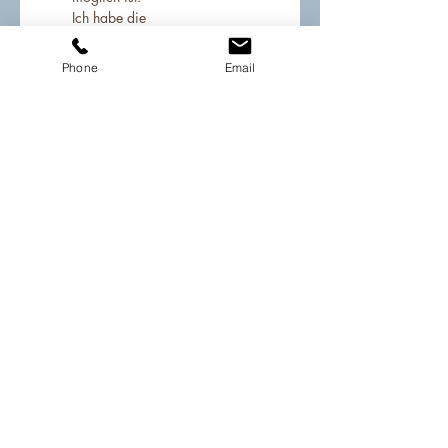
Ich habe die 
Datenschutzerklärung zur 
Kenntnis 
Phone
Email
genommen.
Datenschutz
*
Unterschrift
Zeichenmodus ausgewählt. Zum Zeichnen ist eine Maus oder ein Tastaturfeld erforderlich.
Fragen an mich?!