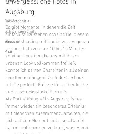
unvergessliche Fotos in 
Business
Augsburg
Hochzeit
Babyfotografie
Es gibt Momente, in denen die Zeit 
Schwangerschaft
einfach stillzustehen scheint. Bei diesem 
Portraitshooting mit Daniel war es genau 
Boudoir
so. Innerhalb von nur 10 bis 15 Minuten 
Paar
an einer Location, die uns mit ihrem 
urbanen Look vollkommen freiließ, 
konnte ich seinen Charakter in all seinen 
Facetten einfangen. Der Industrie Look 
bot die perfekte Kulisse für authentische 
und ausdrucksstarke Portraits.
Als Portraitfotograf in Augsburg ist es 
immer wieder ein besonderes Erlebnis, 
mit Menschen zusammenzuarbeiten, die 
sich auf den Moment einlassen. Daniel 
hat mir vollkommen vertraut, was es mir 