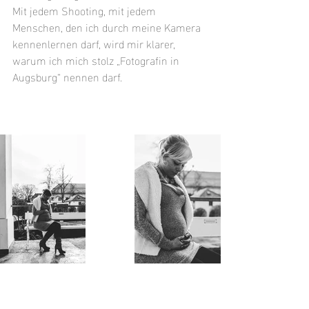
Mit jedem Shooting, mit jedem 
Menschen, den ich durch meine Kamera 
kennenlernen darf, wird mir klarer, 
warum ich mich stolz „Fotografin in 
Augsburg“ nennen darf.