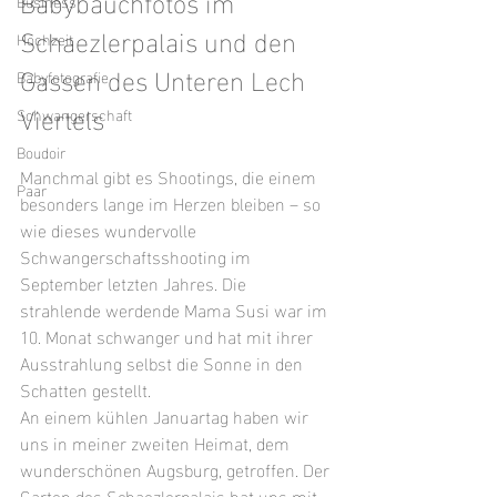
Babybauchfotos im 
Business
Schaezlerpalais und den 
Hochzeit
Gassen des Unteren Lech 
Babyfotografie
Viertels
Schwangerschaft
Boudoir
Manchmal gibt es Shootings, die einem 
Paar
besonders lange im Herzen bleiben – so 
wie dieses wundervolle 
Schwangerschaftsshooting im 
September letzten Jahres. Die 
strahlende werdende Mama Susi war im 
10. Monat schwanger und hat mit ihrer 
Ausstrahlung selbst die Sonne in den 
Schatten gestellt.
An einem kühlen Januartag haben wir 
uns in meiner zweiten Heimat, dem 
wunderschönen Augsburg, getroffen. Der 
Garten des Schaezlerpalais hat uns mit 